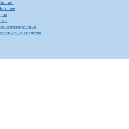
ерапия
фитнесс
едия
раты
тная косметология
ологические средства