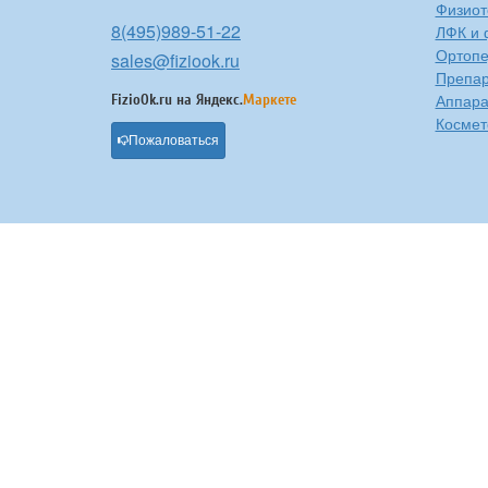
Физиот
8(495)989-51-22
ЛФК и 
Ортоп
sales@fiziook.ru
Препа
Аппара
FizioOk.ru на
Яндекс.
Маркете
Космет
Пожаловаться