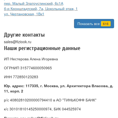
пер. Малый Златоустинский, 6с1А
б-р Кронштадтский, 7а, Цокольный этаж, 1
ул. Чертановская, 1Вк1
Показать все
616
Другие контакты
sales@fiziook.ru
Наши регистрационные данные
ИП Нестерова Алена Игоревна
ОГРНИП 315774600050965
ИНН 772850123283
Юр. адрес: 117335, г. Москва, ул. Архитектора Власова, д.
11, корп. 2
р/с 40802810200000794410 в АО "ТИНЬКОФФ БАНК"
к/с 30101810145250000974, БИК 044525974