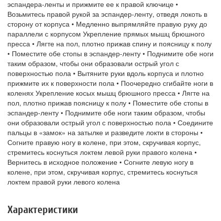
эспандера-ленты и прижмите ее к правой ключице •
Возьмитесь правой рукой за эспандер-ленту, отведя локоть в
сторону от корпуса • Медленно выпрямляйте правую руку до
параллели с корпусом Укрепление прямых мышц брюшного
пресса • Лягте на пол, плотно прижав спину и поясницу к полу
• Поместите обе стопы в эспандер-ленту • Поднимите обе ноги
таким образом, чтобы они образовали острый угол с
поверхностью пола • Вытяните руки вдоль корпуса и плотно
прижмите их к поверхности пола • Поочередно сгибайте ноги в
коленях Укрепление косых мышц брюшного пресса • Лягте на
пол, плотно прижав поясницу к полу • Поместите обе стопы в
эспандер-ленту • Поднимите обе ноги таким образом, чтобы
они образовали острый угол с поверхностью пола • Соедините
пальцы в «замок» на затылке и разведите локти в стороны •
Согните правую ногу в колене, при этом, скручивая корпус,
стремитесь коснуться локтем левой руки правого колена •
Вернитесь в исходное положение • Согните левую ногу в
колене, при этом, скручивая корпус, стремитесь коснуться
локтем правой руки левого колена
Характеристики