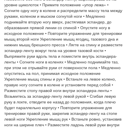
уровне щиколоток • Примите положение «упор лежа» •
Согните одну ногу в колене и распределите массу тела между
руками, коленом и мыском согнутой ноги • Медленно
поднимайте вторую ногу вверх, растягивая эспандер, до
образования прямой линии со спиной • Опустите ногу в
исходное положение • Повторите упражнение для тренировки
мышц второй ноги Укрепление мышц ягодиц, тазового дна и
нижних мышц брюшного пресса • Лягте на спину и разместите
эспандер-ленту вокруг тела на уровне тазовой кости •
Выпрямите руки вдоль тела и поместите внутрь эспандера-
ленты • Согните ноги в коленях • Медленно поднимайте таз,
при этом не отрывайте руки от поверхности пола • Медленно
опуститесь на пол, принимая исходное положение
Укрепление мышц спины и рук • Встаньте на левое колено,
правую ногу согните в колене и установите перед собой •
Разместите стопу правой ноги внутри эспандера-ленты •
Возьмитесь за эспандер-ленту левой рукой • Сгибая левую
руку в локте, отводите ее назад до положения, когда плечо
будет параллельно корпусу • Повторите упражнение для
тренировки правой руки, закрепив эспандер-ленту на стопе
левой ноги Укрепление мышц рук • Встаньте ровно, установив
ноги на ширине плеч • Разместите ладонь левой руки внутри