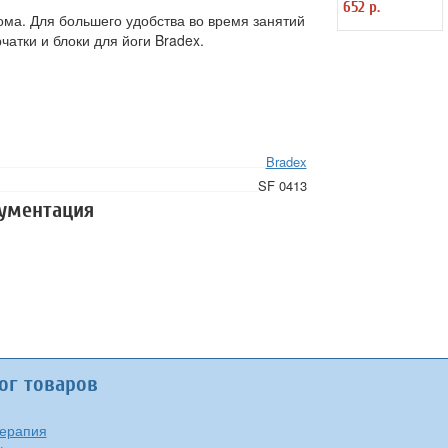
652 р.
Anticellulite
дома. Для большего удобства во время занятий
Massager
чатки и блоки для йоги Bradex.
Bradex
SF 0413
кументация
ог товаров
ерапия