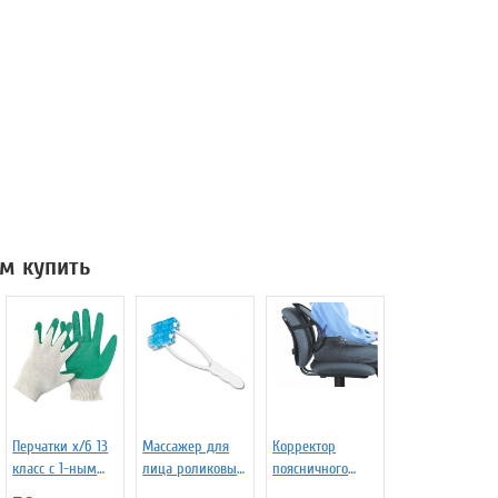
м купить
Перчатки х/б 13
Массажер для
Корректор
класс с 1-ным
лица роликовый
поясничного
латекс
«Молодость»
отдела «ОФИС-