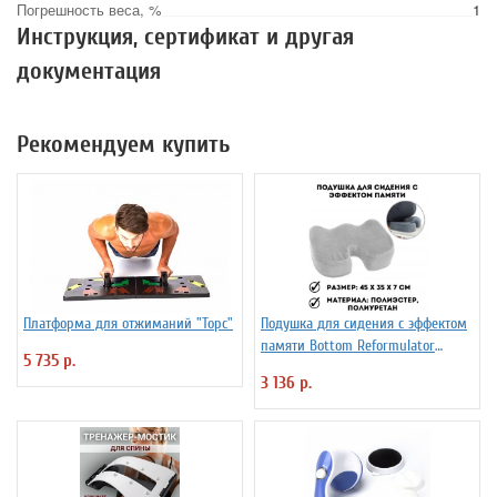
Погрешность веса, %
1
Инструкция, сертификат и другая
документация
Рекомендуем купить
Платформа для отжиманий "Торс"
Подушка для сидения с эффектом
памяти Bottom Reformulator
5 735 р.
Cushion
3 136 р.