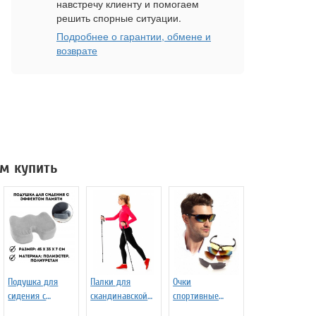
навстречу клиенту и помогаем
решить спорные ситуации.
Подробнее о гарантии, обмене и
возврате
м купить
Подушка для
Палки для
Очки
сидения с
скандинавской
спортивные
эффектом
ходьбы
солнцезащитные