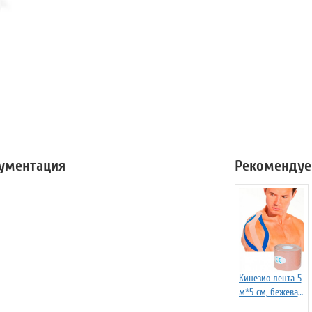
кументация
Рекомендуе
Кинезио лента 5
м*5 см, бежевая
(Physio Tape,