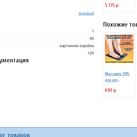
"Торс"
5 735 р.
розовый
Похожие то
1
40
картонная коробка
120
кументация
Массажер EMS
для ног
электрический
690 р.
ANYSMART
коврик, 8
режимов
ог товаров