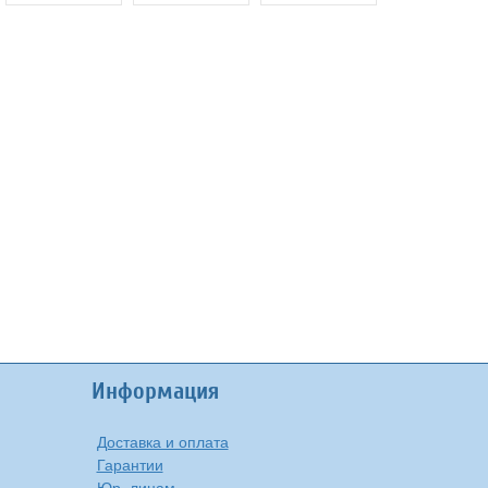
сменных линз)
Reformulator
сменных линз)
Cushion
Информация
Доставка и оплата
Гарантии
Юр. лицам