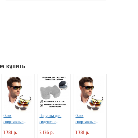
м купить
Очки
Подушка для
Очки
спортивные
сидения с
спортивные
солнцезащитные
эффектом
солнцезащитные
1 781 р.
3 136 р.
1 781 р.
черные (5
памяти Bottom
красные (5