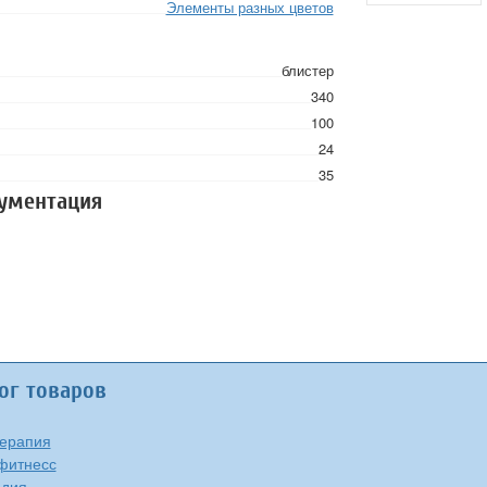
Элементы разных цветов
блистер
340
100
24
35
кументация
ог товаров
ерапия
фитнесс
едия