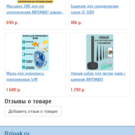
Массажер EMS для ног
Башмаки для скандинавских
электрический ANYSMART коврик,
палок SF 0289
8 режимов
690 р.
186 р.
Маска для снорклинга,
Умный набор для чистки ушей с
полнолицевая S/M
камерой ANYSMART
1 680 р.
1 290 р.
Отзывы о товаре
Добавить отзыв о товаре
fiziook.ru