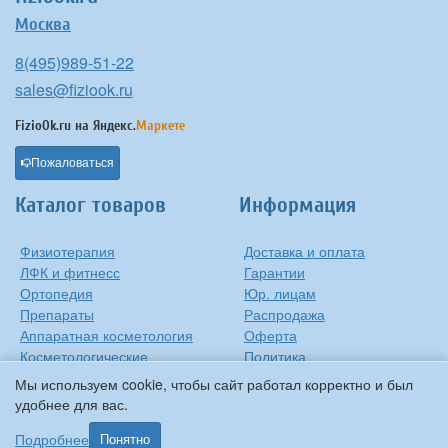
Москва
8(495)989-51-22
sales@fiziook.ru
FizioOk.ru на
Яндекс.
Маркете
Пожаловаться
Каталог товаров
Информация
Физиотерапия
Доставка и оплата
ЛФК и фитнесс
Гарантии
Ортопедия
Юр. лицам
Препараты
Распродажа
Аппаратная косметология
Оферта
Косметологические
Политика
средства
конфиденциальности
Мы используем cookie, чтобы сайт работал корректно и был
Контакты
удобнее для вас.
О компании
Подробнее
Понятно