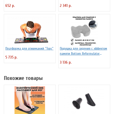
652 р.
2 341 р.
Платформа для отжиманий "Торс"
Подушка для сидения с эффектом
памяти Bottom Reformulator
5 735 р.
Cushion
3 136 р.
Похожие товары