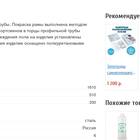
Рекомендуе
трубы. Покраска рамы выполнена методом
портсменов в торцы профильной трубы
реждения пола на изделии установлены
ния изделие оснащено полиуретановыми
Электроды
самоклеющиеся
5х5 см
1 200 р.
1610
510
Похожие то
330
сталь
Россия
6