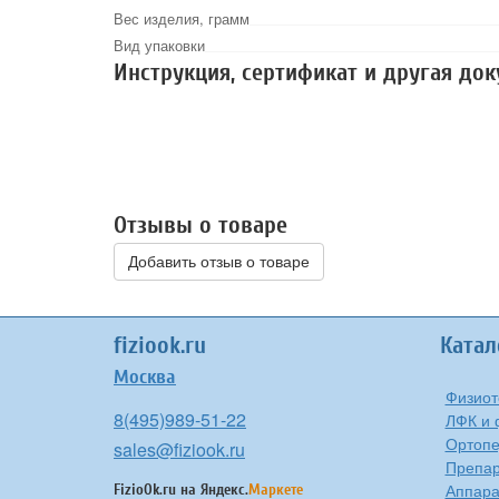
Вес изделия, грамм
Вид упаковки
Инструкция, сертификат и другая до
Отзывы о товаре
Добавить отзыв о товаре
fiziook.ru
Катал
Москва
Физиот
8(495)989-51-22
ЛФК и 
Ортоп
sales@fiziook.ru
Препа
Аппара
FizioOk.ru на
Яндекс.
Маркете