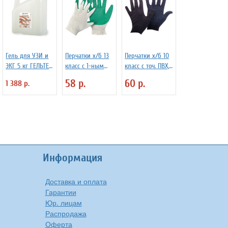
Гель для УЗИ и
Перчатки х/б 13
Перчатки х/б 10
ЭКГ 5 кг ГЕЛЬТЕК
класс с 1-ным
класс с точ. ПВХ,
УЛЬТРАГЕЛЬ
латекс
черный, размер
58 р.
60 р.
1 388 р.
высокой
покрытием,
универсальный
вязкости,
размер
бесцветный
универсальный
Информация
Доставка и оплата
Гарантии
Юр. лицам
Распродажа
Оферта