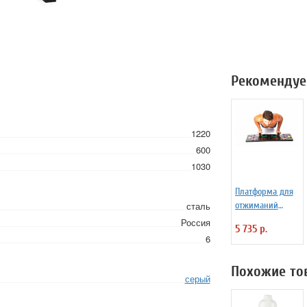
Рекомендуе
1220
600
1030
Платформа для
сталь
отжиманий
"Торс"
Россия
5 735 р.
6
Похожие то
серый