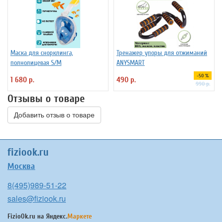
Маска для снорклинга,
Тренажер упоры для отжиманий
полнолицевая S/M
ANYSMART
-50 %
1 680 р.
490 р.
990 р.
Отзывы о товаре
Добавить отзыв о товаре
fiziook.ru
Москва
8(495)989-51-22
sales@fiziook.ru
FizioOk.ru на
Яндекс.
Маркете