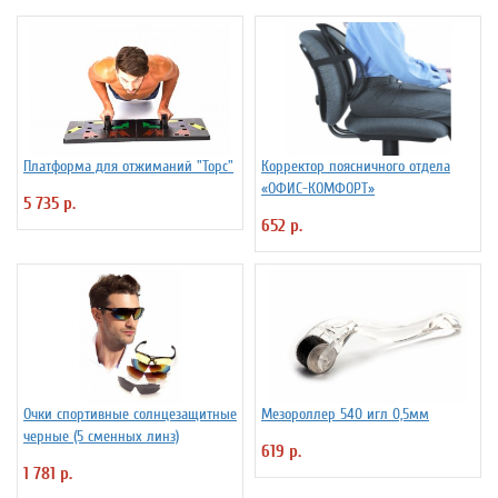
Платформа для отжиманий "Торс"
Корректор поясничного отдела
«ОФИС-КОМФОРТ»
5 735 р.
652 р.
Очки спортивные солнцезащитные
Мезороллер 540 игл 0,5мм
черные (5 сменных линз)
619 р.
1 781 р.