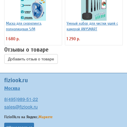
Маска для снорклинга,
Умный набор для чистки ушей с
полнолицевая S/M
камерой ANYSMART
1 680 р.
1 290 р.
Отзывы о товаре
Добавить отзыв о товаре
fiziook.ru
Москва
8(495)989-51-22
sales@fiziook.ru
FizioOk.ru на
Яндекс.
Маркете