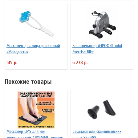
Массажер для лица роликовый
Велотренажер АЭРОФИТ mini
«Молодость»
Exercise Bike
519 р.
6 278 р.
Похожие товары
Массажер EMS для ног
Башмаки для скандинавских
электрический ANYSMART коврик,
палок SF 0289