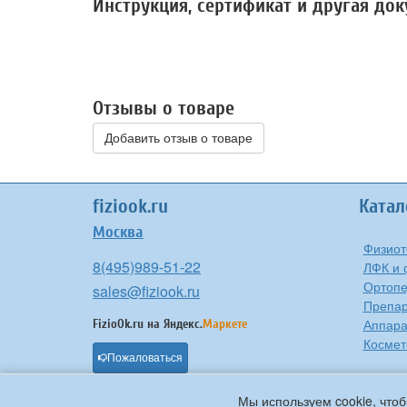
Инструкция, сертификат и другая до
Отзывы о товаре
Добавить отзыв о товаре
fiziook.ru
Катал
Москва
Физиот
8(495)989-51-22
ЛФК и 
Ортоп
sales@fiziook.ru
Препа
Аппара
FizioOk.ru на
Яндекс.
Маркете
Космет
Пожаловаться
Мы используем cookie, чтоб