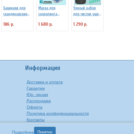
Башмаки для
Маска для
Умный набор
скандинавских
снорклинга,
для чистки ушей
палок SF 0289
полнолицевая
с камерой
186 р.
1 680 р.
1 290 р.
S/M
ANYSMART
Информация
Доставка и оплата
Гарантии
Юр. лицам
Распродажа
Оферта
Политика конфиденциальности
Контакты
О компании
Подробнее
Понятно