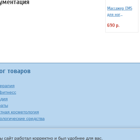
кументация
Массажер EMS
для ног
электрический
690 р.
ANYSMART
коврик, 8
режимов
ог товаров
ерапия
фитнесс
едия
раты
тная косметология
ологические средства
ы сайт работал корректно и был удобнее для вас.