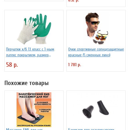
652 р.
Перчатки х/б 13 класс с 1-ным
Очки спортивные солнцезащитные
латекс покрытием, размер
красные (5 сменных линз)
универсальный
58 р.
1 781 р.
Похожие товары
Массажер EMS для ног
Башмаки для скандинавских