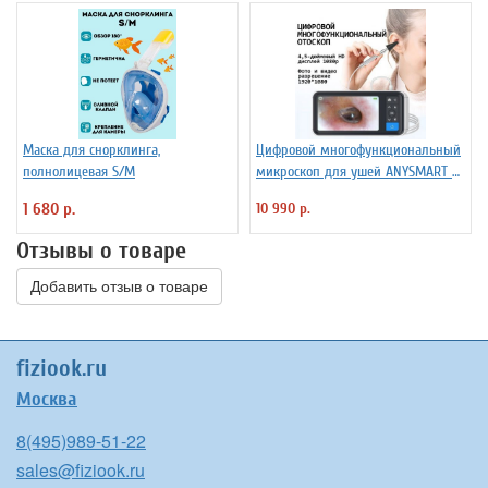
Маска для снорклинга,
Цифровой многофункциональный
полнолицевая S/M
микроскоп для ушей ANYSMART N1
с ЖК-экраном
1 680 р.
10 990 р.
Отзывы о товаре
Добавить отзыв о товаре
fiziook.ru
Москва
8(495)989-51-22
sales@fiziook.ru