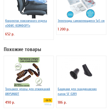
Корректор поясничного отдела
Электроды самоклеющиеся 5х5 см
«ОФИС-КОМФОРТ»
1 200 р.
652 р.
Похожие товары
Тренажер упоры для отжиманий
Башмаки для скандинавских
ANYSMART
палок SF 0289
-50 %
490 р.
186 р.
990 р.