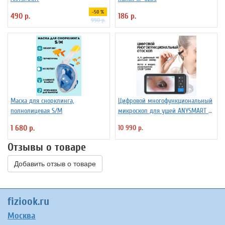
-50 %
490 р.
186 р.
990 р.
Маска для снорклинга,
Цифровой многофункциональный
полнолицевая S/M
микроскоп для ушей ANYSMART N1
с ЖК-экраном
1 680 р.
10 990 р.
Отзывы о товаре
Добавить отзыв о товаре
fiziook.ru
Москва