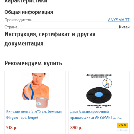
Характеристики
Общая информация
Производитель
ANYSMART
Страна
Китай
Инструкция, сертификат и другая
документация
Рекомендуем купить
Кинезио лента 5 м*5 см, бежевая
Диск балансировочный
(Physio Tape, beige)
вращающийся ANYSMART для
фитнеса
-35 %
918 р.
890 р.
1 390 р.