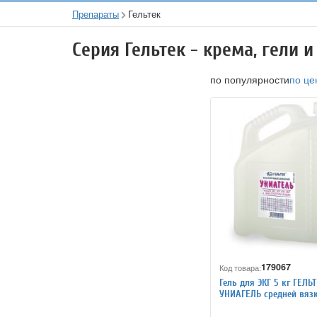
Препараты
Гельтек
Серия Гельтек - крема, гели и
по популярности
по це
179067
Код товара:
Гель для ЭКГ 5 кг ГЕЛЬ
УНИАГЕЛЬ средней вязк
бесцветный