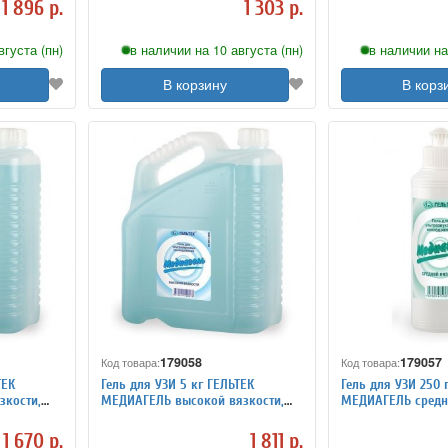
1 896 р.
1 303 р.
вгуста (пн)
в наличии на 10 августа (пн)
в наличии на
В корзину
В корз
179058
179057
Код товара:
Код товара:
ТЕК
Гель для УЗИ 5 кг ГЕЛЬТЕК
Гель для УЗИ 250 
зкости,
МЕДИАГЕЛЬ высокой вязкости,
МЕДИАГЕЛЬ средне
цветной
бесцветный, пуш-
1 670 р.
1 811 р.