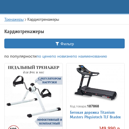
Тренажеры
Кардиотренажеры
Кардиотренажеры
Фильтр
по популярности
по цене
по новизне
по наименованию
187868
Код товара:
Беговая дорожка Titanium
Masters Physiotech TLF Bradex
149 990 р.