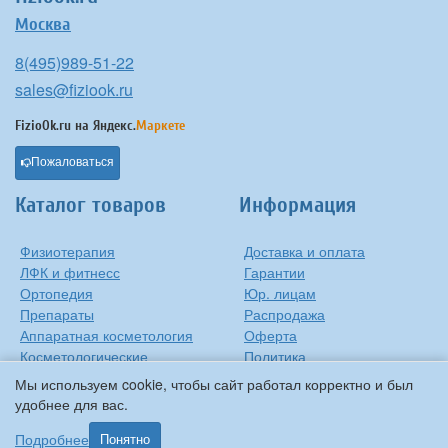
Москва
8(495)989-51-22
sales@fiziook.ru
FizioOk.ru на
Яндекс.
Маркете
Пожаловаться
Каталог товаров
Информация
Физиотерапия
Доставка и оплата
ЛФК и фитнесс
Гарантии
Ортопедия
Юр. лицам
Препараты
Распродажа
Аппаратная косметология
Оферта
Косметологические
Политика
средства
конфиденциальности
Мы используем cookie, чтобы сайт работал корректно и был
Контакты
удобнее для вас.
О компании
Подробнее
Понятно