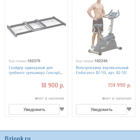
182376
182246
Код товара:
Код товара:
Слайдер одинарный для
Велотренажер вертикальный
гребного тренажера Concept2,
Endurance B2-5U, арт. B2-5U
арт. SLIDESINGLEC2
18 900 р.
159 990 р.
нет в наличии
нет в наличии
Уведомить
Уведомить
fiziook.ru