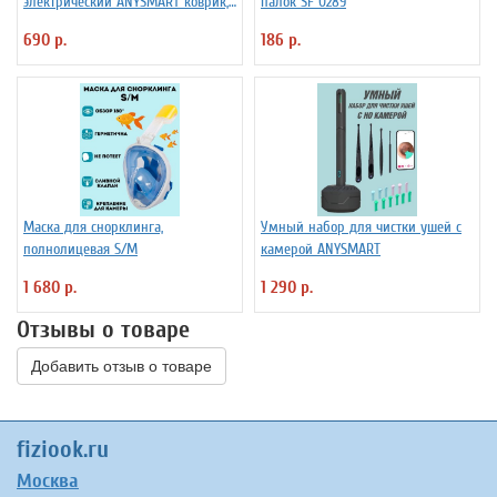
электрический ANYSMART коврик,
палок SF 0289
8 режимов
690 р.
186 р.
Маска для снорклинга,
Умный набор для чистки ушей с
полнолицевая S/M
камерой ANYSMART
1 680 р.
1 290 р.
Отзывы о товаре
Добавить отзыв о товаре
fiziook.ru
Москва