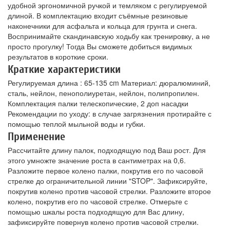
удобной эргономичной ручкой и темляком с регулируемой
длиной. В комплектацию входит съёмные резиновые
наконечники для асфальта и кольца для грунта и снега.
Воспринимайте скандинавскую ходьбу как тренировку, а не
просто прогулку! Тогда Вы сможете добиться видимых
результатов в короткие сроки.
Краткие характеристики
Регулируемая длина : 65-135 cm Материал: дюралюминий,
сталь, нейлон, пенополиуретан, нейлон, полипропилен.
Комплектация палки телескопические, 2 доп насадки
Рекомендации по уходу: в случае загрязнения протирайте с
помощью теплой мыльной воды и губки.
Применение
Рассчитайте длину палок, подходящую под Ваш рост. Для
этого умножте значение роста в сантиметрах на 0,6.
Разложите первое колено палки, покрутив его по часовой
стрелке до ограничительной линии "STOP". Зафиксируйте,
покрутив колено против часовой стрелки. Разложите второе
колено, покрутив его по часовой стрелке. Отмерьте с
помощью шкалы роста подходящую для Вас длину,
зафиксируйте повернув колено против часовой стрелки.