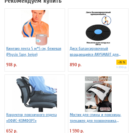
Рекомендуем купить
Кинезио лента 5 м*5 см, бежевая
Диск балансировочный
(Physio Tape, beige)
вращающийся ANYSMART для
фитнеса
-35 %
918 р.
890 р.
1 390 р.
Корректор поясничного отдела
Мостик для спины и поясницы,
«ОФИС-КОМФОРТ»
тренажер для позвоночника,
корректор осанки
652 р.
1 590 р.