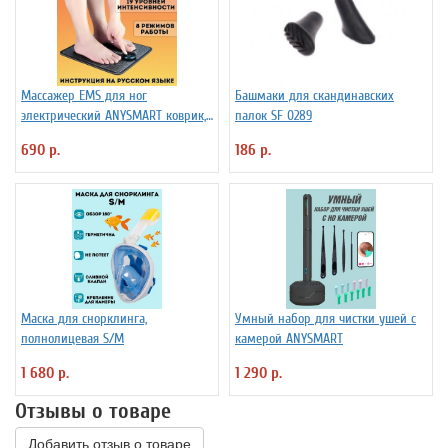
Массажер EMS для ног
Башмаки для скандинавских
электрический ANYSMART коврик,
палок SF 0289
8 режимов
690 р.
186 р.
Маска для снорклинга,
Умный набор для чистки ушей с
полнолицевая S/M
камерой ANYSMART
1 680 р.
1 290 р.
Отзывы о товаре
Добавить отзыв о товаре