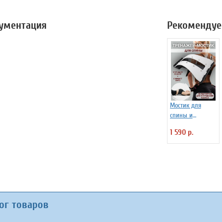
кументация
Рекомендуе
Мостик для
спины и
поясницы,
1 590 р.
тренажер для
позвоночника,
корректор
осанки
ог товаров