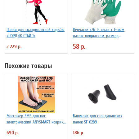
Палки для скандинавской ходьбы
Перчатки х/б 13 класс с 1-ным
«НОРДИК СТАЙЛ»
латекс покрытием, размер
универсальный
58 р.
2 229 р.
Похожие товары
Массажер EMS для ног
Башмаки для скандинавских
электрический ANYSMART коврик,
палок SF 0289
8 режимов
690 р.
186 р.