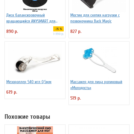
Диск балансировочный
Мостик для снятия нагрузки с
вращающийся ANYSMART для
позвоночника Back Magic
фитнеса
-35 %
890 р.
827 р.
1 390 р.
Мезороллер 540 игл 0,5мм
Массажер для лица роликовый
«Молодость»
619 р.
519 р.
Похожие товары