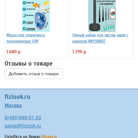
Маска для снорклинга,
Умный набор для чистки ушей с
полнолицевая S/M
камерой ANYSMART
1 680 р.
1 290 р.
Отзывы о товаре
Добавить отзыв о товаре
fiziook.ru
Москва
8(495)989-51-22
sales@fiziook.ru
FizioOk.ru на
Яндекс.
Маркете