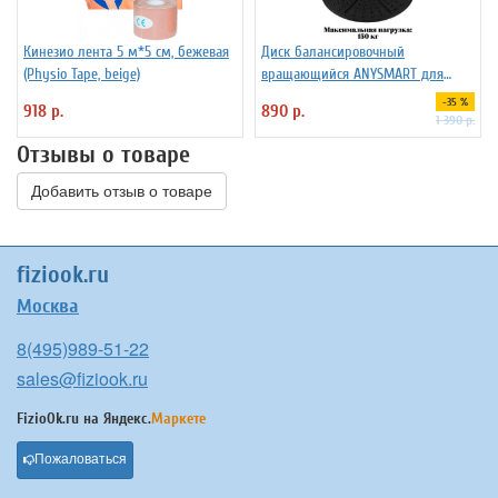
Кинезио лента 5 м*5 см, бежевая
Диск балансировочный
(Physio Tape, beige)
вращающийся ANYSMART для
фитнеса
-35 %
918 р.
890 р.
1 390 р.
Отзывы о товаре
Добавить отзыв о товаре
fiziook.ru
Москва
8(495)989-51-22
sales@fiziook.ru
FizioOk.ru на
Яндекс.
Маркете
Пожаловаться