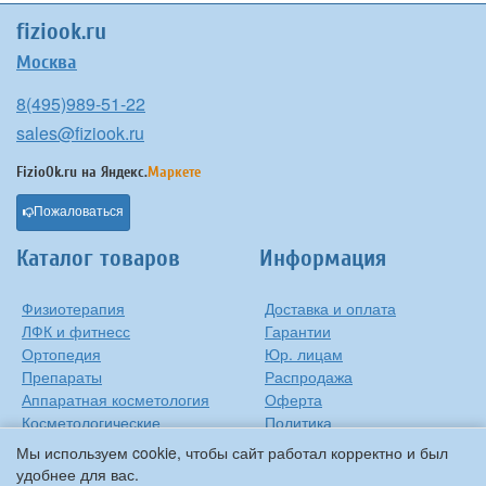
fiziook.ru
Москва
8(495)989-51-22
sales@fiziook.ru
FizioOk.ru на
Яндекс.
Маркете
Пожаловаться
Каталог товаров
Информация
Физиотерапия
Доставка и оплата
ЛФК и фитнесс
Гарантии
Ортопедия
Юр. лицам
Препараты
Распродажа
Аппаратная косметология
Оферта
Косметологические
Политика
средства
конфиденциальности
Мы используем cookie, чтобы сайт работал корректно и был
Контакты
удобнее для вас.