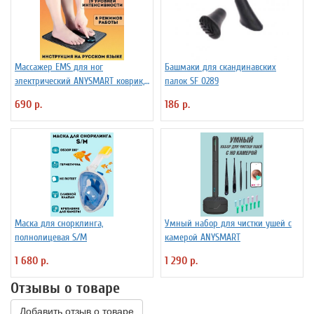
Массажер EMS для ног
Башмаки для скандинавских
электрический ANYSMART коврик,
палок SF 0289
8 режимов
690 р.
186 р.
Маска для снорклинга,
Умный набор для чистки ушей с
полнолицевая S/M
камерой ANYSMART
1 680 р.
1 290 р.
Отзывы о товаре
Добавить отзыв о товаре