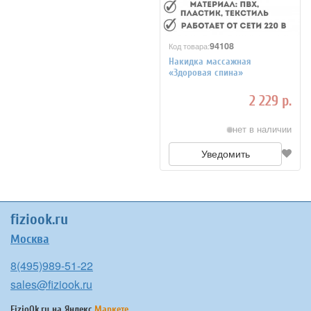
94108
Код товара:
Накидка массажная
«Здоровая спина»
2 229 р.
нет в наличии
Уведомить
fiziook.ru
Москва
8(495)989-51-22
sales@fiziook.ru
FizioOk.ru на
Яндекс.
Маркете