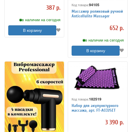
94105
Код товара:
387 р.
Массажер роликовый ручной
Anticellulite Massager
в наличии на сегодня
652 р.
В корзину
в наличии на сегодня
В корзину
182519
Код товара:
Набор для акупунктурного
массажа, арт. FT-ACCUSET
3 390 р.