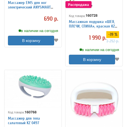
Массажер EMS для ног
электрический ANYSMART
коврик, 8 режимов
160728
Код товара:
690 р.
Массажная подушка «ШЕЯ,
ПЛЕЧИ, СПИНА», красная KZ
в наличии на сегодня
0474
-39 %
1 990 р.
В корзину
3 292 р.
в наличии на сегодня
В корзину
160768
Код товара:
Массажер для тела
салатовый KZ 0497