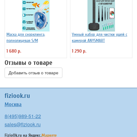
Маска для снорклинга,
Умный набор для чистки ушей с
полнолицевая S/M
камерой ANYSMART
1 680 р.
1 290 р.
Отзывы о товаре
Добавить отзыв о товаре
fiziook.ru
Москва
8(495)989-51-22
sales@fiziook.ru
FizioOk.ru на
Яндекс.
Маркете