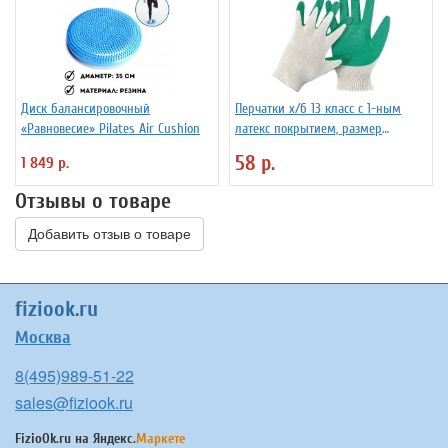
Диск балансировочный
Перчатки х/б 13 класс с 1-ным
«Равновесие» Pilates Air Cushion
латекс покрытием, размер
универсальный
58 р.
1 849 р.
Отзывы о товаре
Добавить отзыв о товаре
fiziook.ru
Москва
8(495)989-51-22
sales@fiziook.ru
FizioOk.ru на
Яндекс.
Маркете