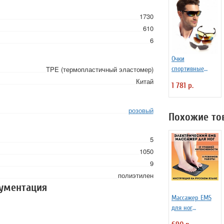
1730
610
6
Очки
TPE (термопластичный эластомер)
спортивные
солнцезащитные
Китай
1 781 р.
красные (5
сменных линз)
розовый
Похожие то
5
1050
9
полиэтилен
кументация
Массажер EMS
для ног
электрический