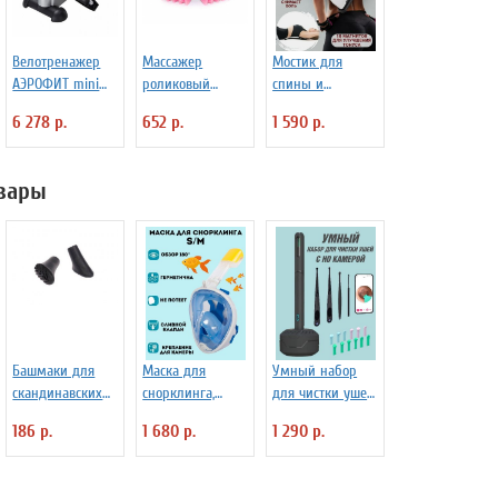
Велотренажер
Массажер
Мостик для
АЭРОФИТ mini
роликовый
спины и
Exercise Bike
ручной
поясницы,
6 278 р.
652 р.
1 590 р.
Anticellulite
тренажер для
Massager
позвоночника,
корректор
вары
осанки
Башмаки для
Маска для
Умный набор
скандинавских
снорклинга,
для чистки ушей
палок SF 0289
полнолицевая
с камерой
186 р.
1 680 р.
1 290 р.
S/M
ANYSMART