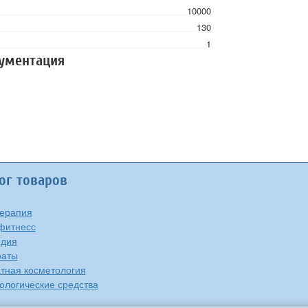
10000
130
1
кументация
ог товаров
ерапия
фитнесс
едия
раты
тная косметология
ологические средства