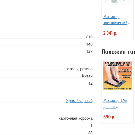
Массажер
электрический
для тела
2 341 р.
«РЕЛАКС»
310
140
Похожие то
127
сталь, резина
Китай
12
Хром / черный
Массажер EMS
для ног
электрический
690 р.
картонная коробка
ANYSMART
коврик, 8
1
режимов
33