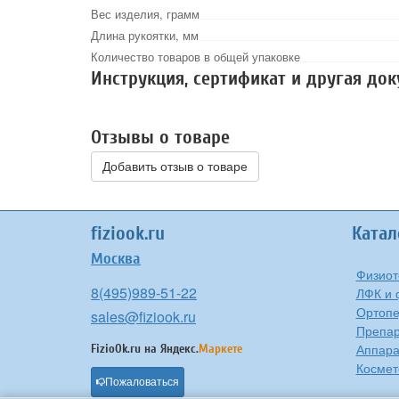
Вес изделия, грамм
Длина рукоятки, мм
Количество товаров в общей упаковке
Инструкция, сертификат и другая до
Отзывы о товаре
Добавить отзыв о товаре
fiziook.ru
Катал
Москва
Физиот
8(495)989-51-22
ЛФК и 
Ортоп
sales@fiziook.ru
Препа
Аппара
FizioOk.ru на
Яндекс.
Маркете
Космет
Пожаловаться