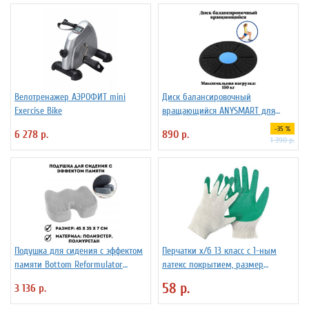
Велотренажер АЭРОФИТ mini
Диск балансировочный
Exercise Bike
вращающийся ANYSMART для
фитнеса
-35 %
6 278 р.
890 р.
1 390 р.
Подушка для сидения с эффектом
Перчатки х/б 13 класс с 1-ным
памяти Bottom Reformulator
латекс покрытием, размер
Cushion
универсальный
58 р.
3 136 р.