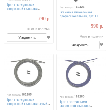
Трос с заглушками
182328
Код товара:
скоростной скакалки
Скакалка утяжеленная
красный, арт. FT-JRCORD-RED
профессиональная, арт. FT-
290 р.
JR-83
990 р.
нет в наличии
нет в наличии
Уведомить
Уведомить
182285
Код товара:
182280
Код товара:
Трос с заглушками
Трос с заглушками
скоростной скакалки серый,
скоростной скакалки
арт. FT-JRCORD-GREY
фиолетовый, арт. FT-JRCORD-