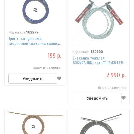
182279
Код товара:
Трос с заглушками
скоростной скакалки синий,
арт. FT-JRCORD-BLUE
182690
Код товара:
199 р.
Скакалка тяжелая
BORN2BURN, арт. FT-(S)KILLER-
ROPE
нет в наличии
2 990 р.
Уведомить
нет в наличии
Уведомить