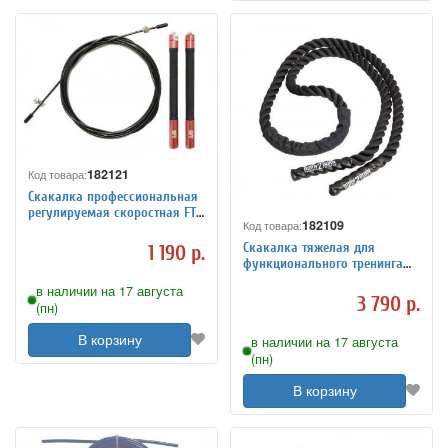
182121
Код товара:
Скакалка профессиональная
регулируемая скоростная FT-
182109
Код товара:
JR-SQD, арт. FT-JR-SQD
Скакалка тяжелая для
1 190 р.
функционального тренинга
38мм x 3м, арт. FT-UBJR3
в наличии на 17 августа
3 790 р.
(пн)
В корзину
в наличии на 17 августа
(пн)
В корзину