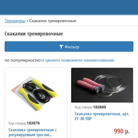
Тренажеры
Скакалки тренировочные
Скакалки тренировочные
Фильтр
по популярности
по цене
по новизне
по наименованию
182689
Код товара:
Скакалка тренировочная, арт.
FT-JR-TRP
182676
Код товара:
Скакалка тренировочная с
990 р.
регулируемым тросом