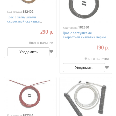
182402
Код товара:
Трос с заглушками
скоростной скакалки
оранжевый, арт. FT-JRCORD-
182350
Код товара:
ORANGE
290 р.
Трос с заглушками
скоростной скакалки черный,
арт. FT-JRCORD-BLACK
нет в наличии
190 р.
Уведомить
нет в наличии
Уведомить
182344
Код товара: