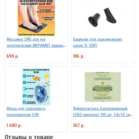
Массажер EMS для ног
Башмаки для скандинавских
электрический ANYSMART коврик,
палок SF 0289
8 режимов
690 р.
186 р.
Маска для снорклинга,
Лейкопластырь бактерицидный
полнолицевая S/M
LEIKO комплект 100 шт, 3,8х3,8 см,
на нетканой основе, телесного
1 680 р.
367 р.
цвета, 213872
Отзывы о товаре