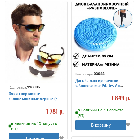
93928
Код товара:
Диск балансировочный
«Равновесие» Pilates Air
118035
Код товара:
Cushion
Очки спортивные
1 849 р.
солнцезащитные черные (5
сменных линз)
в наличии на 13 августа
1 781 р.
(чт)
в наличии на 13 августа
В корзину
(чт)
В корзину