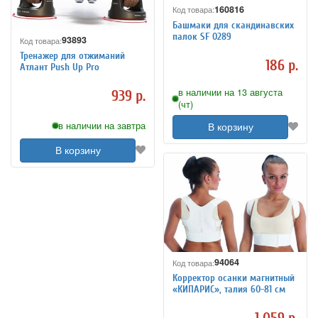
160816
Код товара:
Башмаки для скандинавских
палок SF 0289
93893
Код товара:
Тренажер для отжиманий
186 р.
Атлант Push Up Pro
в наличии на 13 августа
939 р.
(чт)
в наличии на завтра
В корзину
В корзину
94064
Код товара:
Корректор осанки магнитный
«КИПАРИС», талия 60-81 см