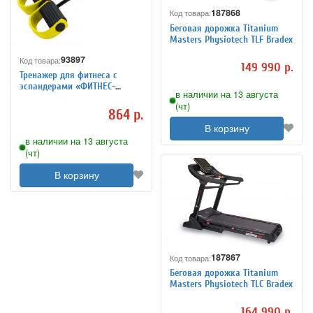
187868
Код товара:
Беговая дорожка Titanium
Masters Physiotech TLF Bradex
93897
Код товара:
149 990 р.
Тренажер для фитнеса с
эспандерами «ФИТНЕС-
в наличии на 13 августа
ТРЕНЕР» Body Trimmer
(чт)
864 р.
В корзину
в наличии на 13 августа
(чт)
В корзину
187867
Код товара:
Беговая дорожка Titanium
Masters Physiotech TLC Bradex
164 990 р.