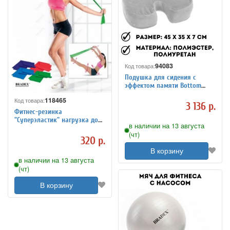
94083
Код товара:
Подушка для сидения с
эффектом памяти Bottom
Reformulator Cushion
118465
Код товара:
3 136 р.
Фитнес-резинка
"Суперэластик" нагрузка до
в наличии на 13 августа
13,6 кг
(чт)
320 р.
В корзину
в наличии на 13 августа
(чт)
В корзину