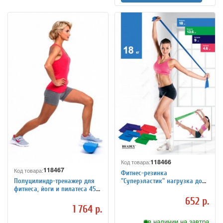
118466
Код товара:
118467
Код товара:
Фитнес-резинка
"Суперэластик" нагрузка до
Полуцилиндр-тренажер для
18 кг
фитнеса, йоги и пилатеса 45
см
652 р.
1 764 р.
в наличии на завтра