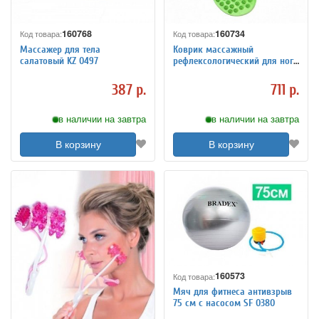
160768
160734
Код товара:
Код товара:
Массажер для тела
Коврик массажный
салатовый KZ 0497
рефлексологический для ног
«РЕЛАКС МИ» зеленый KZ
0451
387 р.
711 р.
в наличии на завтра
в наличии на завтра
В корзину
В корзину
160573
Код товара:
Мяч для фитнеса антивзрыв
75 см с насосом SF 0380