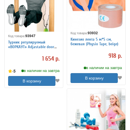
93932
Код товара:
93947
Код товара:
Кинезио лента 5 м*5 см,
Турник регулируемый
бежевая (Physio Tape, beige)
«ВОРКАУТ» Adjastable door
gym bar
918 р.
1 654 р.
в наличии на завтра
5
в наличии на завтра
В корзину
В корзину