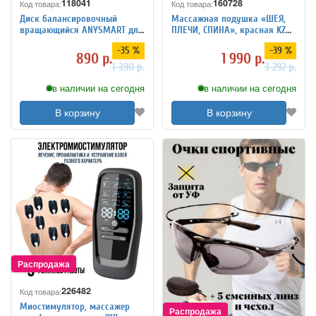
118041
160728
Код товара:
Код товара:
Диск балансировочный
Массажная подушка «ШЕЯ,
вращающийся ANYSMART для
ПЛЕЧИ, СПИНА», красная KZ
фитнеса
0474
-35 %
-39 %
890 р.
1 990 р.
1 390 р.
3 292 р.
в наличии на сегодня
в наличии на сегодня
В корзину
В корзину
226482
Код товара:
Миостимулятор, массажер