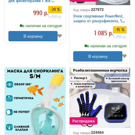
для физиотерапии с ЖК-
дисплеем ANYSMART 9
227972
-20 %
Код товара:
режимов
990 р.
Очки спортивные PowerNest,
1 250 р.
защита от ультрафиолета, 5
в наличии на сегодня
сменных линз
-15 %
1 085 р.
В корзину
1 290 р.
в наличии на сегодня
В корзину
224564
Код товара: