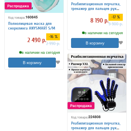
Реабилитационная перчатка,
тренажер для пальцев рук
ANYSMART левая рука L
160845
-17 %
Код товара:
8 190 р.
Полнолицевая маска для
9 900 р.
снорклинга ANYSMART S/M
в наличии на сегодня
-16 %
2 490 р.
В корзину
2 990 р.
в наличии на сегодня
В корзину
224808
Код товара:
Реабилитационная перчатка,
тренажер для пальцев рук