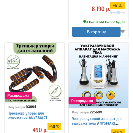
ANYSMART правая рука XXL
-17 %
8 190 р.
9 900 р.
в наличии на сегодня
В корзину
93894
Код товара:
225693
Код товара:
Тренажер упоры для
отжиманий ANYSMART
Ультразвуковой аппарат для
массажа тела ANYSMART,
-50 %
кавитация и лифтинг
490 р.
-44 %